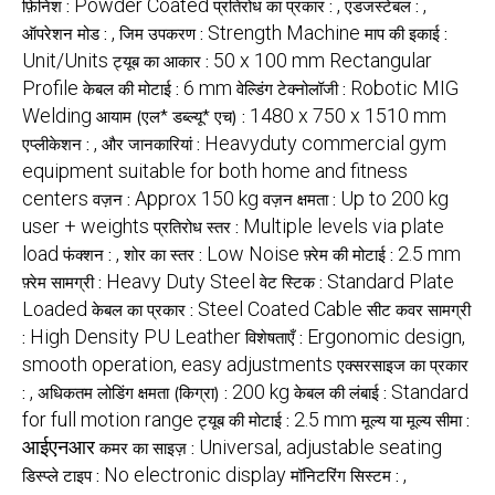
Powder Coated
,
,
फ़िनिश :
प्रतिरोध का प्रकार :
एडजस्टेबल :
,
Strength Machine
ऑपरेशन मोड :
जिम उपकरण :
माप की इकाई :
Unit/Units
50 x 100 mm Rectangular
ट्यूब का आकार :
Profile
6 mm
Robotic MIG
केबल की मोटाई :
वेल्डिंग टेक्नोलॉजी :
Welding
1480 x 750 x 1510 mm
आयाम (एल* डब्ल्यू* एच) :
,
Heavyduty commercial gym
एप्लीकेशन :
और जानकारियां :
equipment suitable for both home and fitness
centers
Approx 150 kg
Up to 200 kg
वज़न :
वज़न क्षमता :
user + weights
Multiple levels via plate
प्रतिरोध स्तर :
load
,
Low Noise
2.5 mm
फंक्शन :
शोर का स्तर :
फ़्रेम की मोटाई :
Heavy Duty Steel
Standard Plate
फ़्रेम सामग्री :
वेट स्टिक :
Loaded
Steel Coated Cable
केबल का प्रकार :
सीट कवर सामग्री
High Density PU Leather
Ergonomic design,
:
विशेषताएँ :
smooth operation, easy adjustments
एक्सरसाइज का प्रकार
,
200 kg
Standard
:
अधिकतम लोडिंग क्षमता (किग्रा) :
केबल की लंबाई :
for full motion range
2.5 mm
ट्यूब की मोटाई :
मूल्य या मूल्य सीमा :
आईएनआर
Universal, adjustable seating
कमर का साइज़ :
No electronic display
,
डिस्प्ले टाइप :
मॉनिटरिंग सिस्टम :