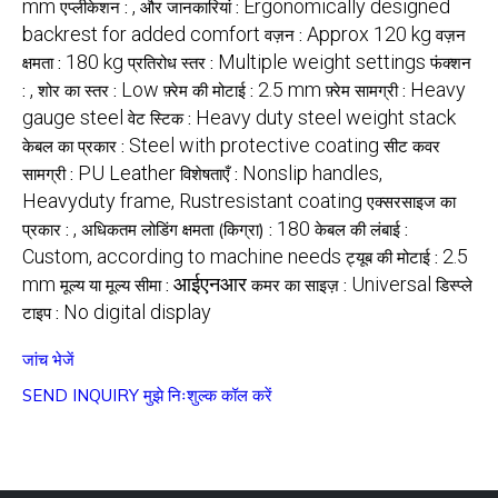
mm
,
Ergonomically designed
एप्लीकेशन :
और जानकारियां :
backrest for added comfort
Approx 120 kg
वज़न :
वज़न
180 kg
Multiple weight settings
क्षमता :
प्रतिरोध स्तर :
फंक्शन
,
Low
2.5 mm
Heavy
:
शोर का स्तर :
फ़्रेम की मोटाई :
फ़्रेम सामग्री :
gauge steel
Heavy duty steel weight stack
वेट स्टिक :
Steel with protective coating
केबल का प्रकार :
सीट कवर
PU Leather
Nonslip handles,
सामग्री :
विशेषताएँ :
Heavyduty frame, Rustresistant coating
एक्सरसाइज का
,
180
प्रकार :
अधिकतम लोडिंग क्षमता (किग्रा) :
केबल की लंबाई :
Custom, according to machine needs
2.5
ट्यूब की मोटाई :
mm
आईएनआर
Universal
मूल्य या मूल्य सीमा :
कमर का साइज़ :
डिस्प्ले
No digital display
टाइप :
जांच भेजें
SEND INQUIRY
मुझे निःशुल्क कॉल करें