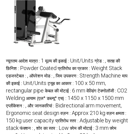
1
Unit/Units
,
न्यूनतम आदेश मात्रा :
मूल्य की इकाई :
ग्रेड :
सतह की
Powder Coated
Weight Stack
फ़िनिश :
प्रतिरोध का प्रकार :
,
,
Strength Machine
एडजस्टेबल :
ऑपरेशन मोड :
जिम उपकरण :
माप
Unit/Units
100 x 50 mm,
की इकाई :
ट्यूब का आकार :
rectangular pipe
6 mm
CO2
केबल की मोटाई :
वेल्डिंग टेक्नोलॉजी :
Welding
1450 x 1150 x 1500 mm
आयाम (एल* डब्ल्यू* एच) :
,
Bidirectional arm movement,
एप्लीकेशन :
और जानकारियां :
Ergonomic seat design
Approx 210 kg
वज़न :
वज़न क्षमता :
150 kg user capacity
Adjustable by weight
प्रतिरोध स्तर :
stack
,
Low
3 mm
फंक्शन :
शोर का स्तर :
फ़्रेम की मोटाई :
फ़्रेम