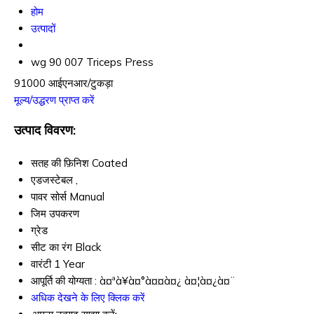
होम
उत्पादों
wg 90 007 Triceps Press
91000 आईएनआर/टुकड़ा
मूल्य/उद्धरण प्राप्त करें
उत्पाद विवरण:
सतह की फ़िनिश
Coated
एडजस्टेबल
,
पावर सोर्स
Manual
जिम उपकरण
ग्रेड
सीट का रंग
Black
वारंटी
1 Year
आपूर्ति की योग्यता :
à¤ªà¥à¤°à¤¤à¤¿ à¤¦à¤¿à¤¨
अधिक देखने के लिए क्लिक करें