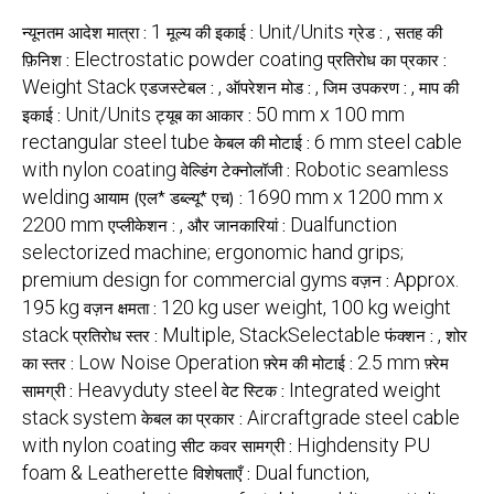
1
Unit/Units
,
न्यूनतम आदेश मात्रा :
मूल्य की इकाई :
ग्रेड :
सतह की
Electrostatic powder coating
फ़िनिश :
प्रतिरोध का प्रकार :
Weight Stack
,
,
,
एडजस्टेबल :
ऑपरेशन मोड :
जिम उपकरण :
माप की
Unit/Units
50 mm x 100 mm
इकाई :
ट्यूब का आकार :
rectangular steel tube
6 mm steel cable
केबल की मोटाई :
with nylon coating
Robotic seamless
वेल्डिंग टेक्नोलॉजी :
welding
1690 mm x 1200 mm x
आयाम (एल* डब्ल्यू* एच) :
2200 mm
,
Dualfunction
एप्लीकेशन :
और जानकारियां :
selectorized machine; ergonomic hand grips;
premium design for commercial gyms
Approx.
वज़न :
195 kg
120 kg user weight, 100 kg weight
वज़न क्षमता :
stack
Multiple, StackSelectable
,
प्रतिरोध स्तर :
फंक्शन :
शोर
Low Noise Operation
2.5 mm
का स्तर :
फ़्रेम की मोटाई :
फ़्रेम
Heavyduty steel
Integrated weight
सामग्री :
वेट स्टिक :
stack system
Aircraftgrade steel cable
केबल का प्रकार :
with nylon coating
Highdensity PU
सीट कवर सामग्री :
foam & Leatherette
Dual function,
विशेषताएँ :