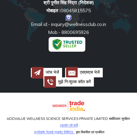
श्री पुनीत सिंह निंद्रा
(
निदेशक
)
मोबाइल :
08045815575
Email id:- inquiry@wellnessclub.co.in
Mob:- 8800695926
जांच भेजें
एसएमएस भेजें
मुझे निःशुल्क कॉल करें
ADDVALUE WELLNESS SCIENCE SERVICES PRIVATE LIMITED सर्वाधिकार सुरक्षित.
(उपयोग की शर्तें)
इन्फोकॉम नेटवर्क प्राइवेट लिमिटेड .
द्वारा विकसित एवं प्रबंधित